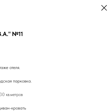
В.А." №11
аже отеля.
одская парковка.
30 кв.метров
диван-кровать