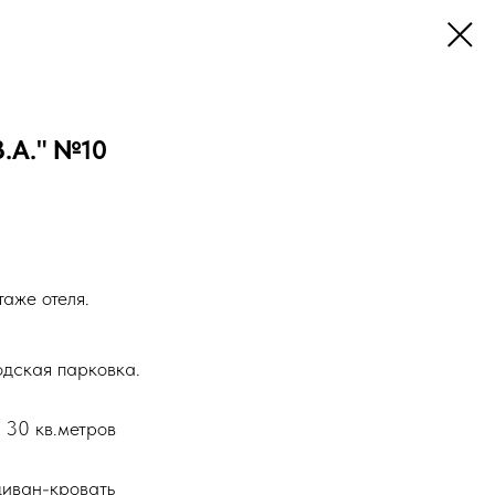
В.А." №10
аже отеля.
одская парковка.
 30 кв.метров
диван-кровать