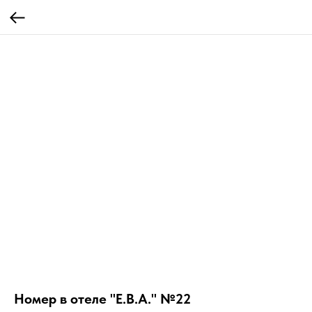
Номер в отеле "Е.В.А." №22