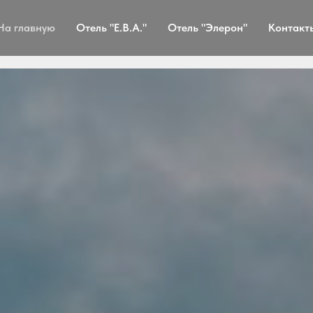
На главную
Отель "Е.В.А."
Отель "Элерон"
Контакт